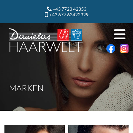
+43 7723 42353

+43 677 63422329

MARKEN