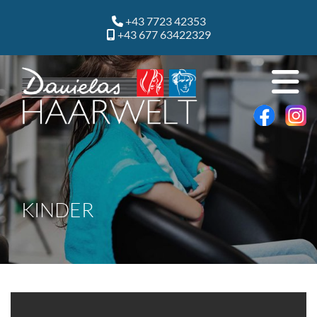
+43 7723 42353

+43 677 63422329

KINDER